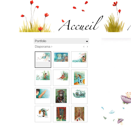
Portfolio
Diaporama ›
‹
›