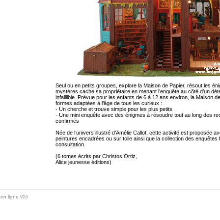
Seul o u en petits groupes, explore la Maison de Papier, résout les é
mystères cache sa propriétaire en menant l’enquête au côté d’un détec
infaillible. Prévue pour les enfants de 6 à 12 ans environ, la Maison 
formes adaptées à l’âge de tous les curieux :
- Un cherche et trouve simple pour les plus petits
- Une mini enquête avec des énigmes à résoudre tout au long des recherches pour les détectives
confirmés
Née de l’univers illustré d’Amélie Callot, cette activité est proposée av
peintures encadrées ou sur toile ainsi que la collection des enquêtes 
consultation.
(6 tomes écrits par Christos Ortiz,
Alice jeunesse éditions)
 en ligne
V2.0